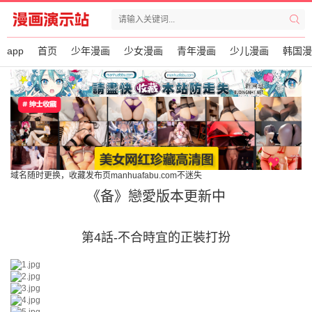
app
首页
少年漫画
少女漫画
青年漫画
少儿漫画
韩国漫
域名随时更换，收藏发布页manhuafabu.com不迷失
《备》戀愛版本更新中
第4話-不合時宜的正裝打扮