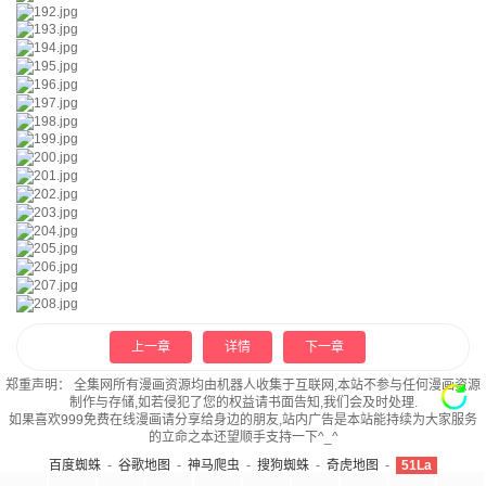
上一章
详情
下一章
郑重声明：
全集网所有漫画资源均由机器人收集于互联网,本站不参与任何漫画资源
制作与存储,如若侵犯了您的权益请书面告知,我们会及时处理.
如果喜欢999免费在线漫画请分享给身边的朋友,站内广告是本站能持续为大家服务
的立命之本还望顺手支持一下^_^
百度蜘蛛
-
谷歌地图
-
神马爬虫
-
搜狗蜘蛛
-
奇虎地图
-
51La